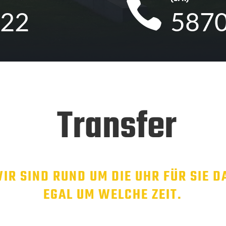

022
587
Transfer
IR SIND RUND UM DIE UHR FÜR SIE D
EGAL UM WELCHE ZEIT.