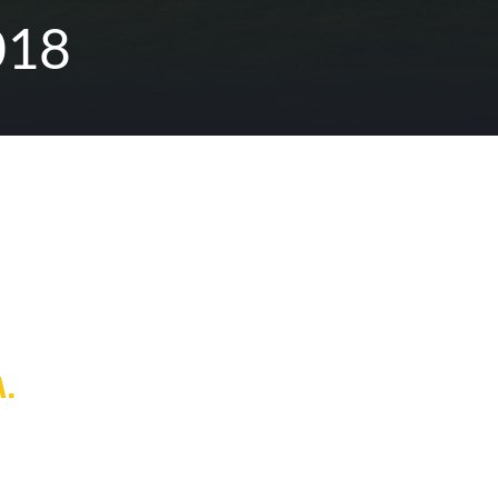
018
A.