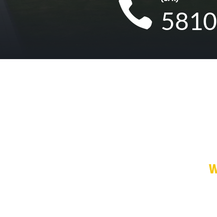

581
W