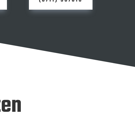
(0711) 587018
ten