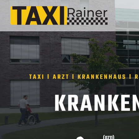
TAXI Ι ARZT Ι KRANKENHAUS Ι 
KRANKE
(0711)